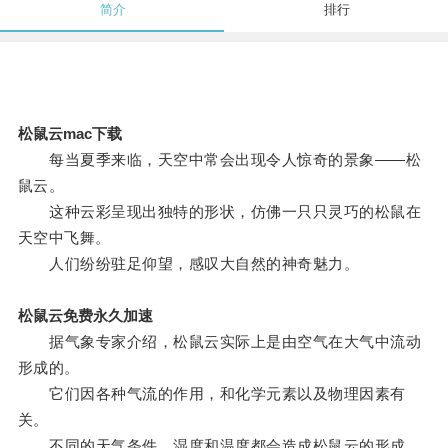
简介
排行
松鼠云mac下载
每当夏季来临，天空中常会出现令人惊奇的景象——松
鼠云。
这种云彩呈现出独特的形状，仿佛一只只灵巧的松鼠在
天空中飞舞。
人们纷纷驻足仰望，感叹大自然的神奇魅力。
松鼠云免费永久加速
据气象专家介绍，松鼠云实际上是由空气在大气中流动
形成的。
它们因各种气流的作用，和化学元素以及物理因素有
关。
不同的天气条件、湿度和温度都会造成松鼠云的形成。