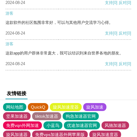
2024-08-24
支持
[0]
反对
[0]
游客
这款软件的社区氛围非常好，可以与其他用户交流学习心得。
2024-08-24
支持
[0]
反对
[0]
游客
这款app的用户群体非常庞大，我可以结识到来自世界各地的朋友。
2024-08-24
支持
[0]
反对
[0]
友情链接
网站地图
QuickQ
旋风加速度器
旋风加速
坚果加速器
tiktok加速器
狗急加速器官网
免费vqn外网加速
小蓝鸟
优途加速器官网
风驰加速器
旋风加速器
免费vps加速器外网苹果版
旋风加速度器