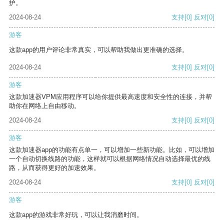
护。
2024-08-24
支持
[0]
反对
[0]
游客
这款app的用户评论非常真实，可以帮助我做出更准确的选择。
2024-08-24
支持
[0]
反对
[0]
游客
这款加速器VPM应用程序可以给你提供最高速度和安全性的连接，并帮
助你在网络上自由移动。
2024-08-24
支持
[0]
反对
[0]
游客
这款加速器app的功能有点单一，可以增加一些新功能。比如，可以增加
一个自动切换线路的功能，这样就可以根据网络情况自动选择最优的线
路，从而获得更好的加速效果。
2024-08-24
支持
[0]
反对
[0]
游客
这款app的游戏非常好玩，可以让我消磨时间。