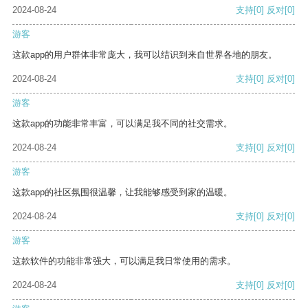
2024-08-24
支持
[0]
反对
[0]
游客
这款app的用户群体非常庞大，我可以结识到来自世界各地的朋友。
2024-08-24
支持
[0]
反对
[0]
游客
这款app的功能非常丰富，可以满足我不同的社交需求。
2024-08-24
支持
[0]
反对
[0]
游客
这款app的社区氛围很温馨，让我能够感受到家的温暖。
2024-08-24
支持
[0]
反对
[0]
游客
这款软件的功能非常强大，可以满足我日常使用的需求。
2024-08-24
支持
[0]
反对
[0]