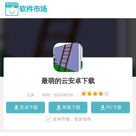
最萌的云安卓下载
工具
|
时间：2024-08-24
|
安卓下载
苹果下载
PC下载
安卓市场，安全绿色