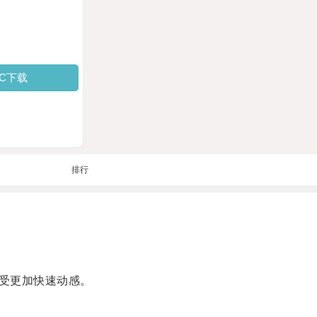
PC下载
排行
受更加快速动感。