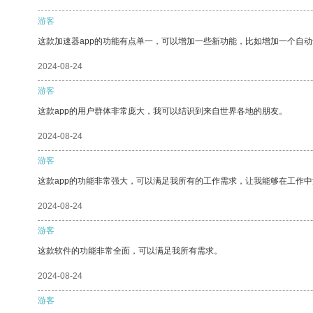
游客
这款加速器app的功能有点单一，可以增加一些新功能，比如增加一个自
2024-08-24
游客
这款app的用户群体非常庞大，我可以结识到来自世界各地的朋友。
2024-08-24
游客
这款app的功能非常强大，可以满足我所有的工作需求，让我能够在工作
2024-08-24
游客
这款软件的功能非常全面，可以满足我所有需求。
2024-08-24
游客