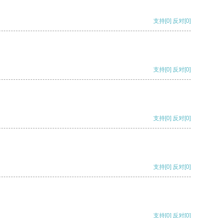
支持
[0]
反对
[0]
支持
[0]
反对
[0]
支持
[0]
反对
[0]
支持
[0]
反对
[0]
支持
[0]
反对
[0]