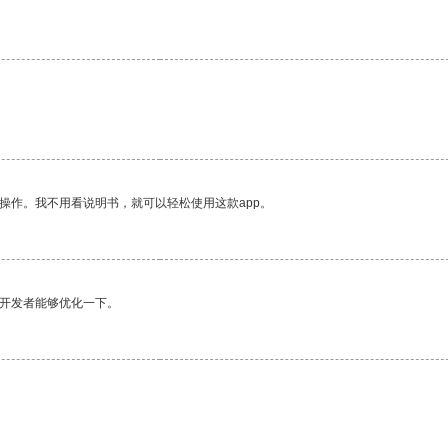
操作。我不用看说明书，就可以轻松使用这款app。
望开发者能够优化一下。