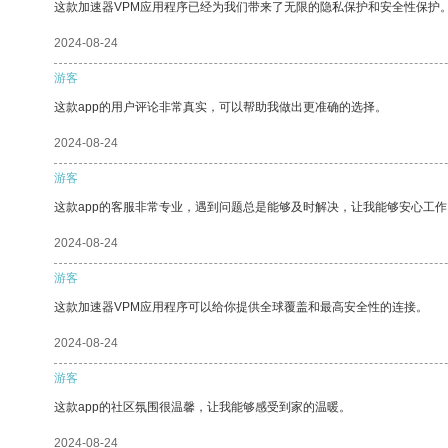
这款加速器VPM应用程序已经为我们带来了无限的隐私保护和安全性保护
2024-08-24
游客
这款app的用户评论非常真实，可以帮助我做出更准确的选择。
2024-08-24
游客
这款app的客服非常专业，遇到问题总是能够及时解决，让我能够安心工作
2024-08-24
游客
这款加速器VPM应用程序可以给你提供全球覆盖和最高安全性的连接。
2024-08-24
游客
这款app的社区氛围很温馨，让我能够感受到家的温暖。
2024-08-24