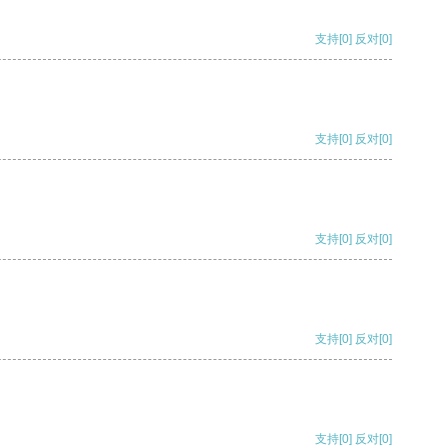
支持
[0]
反对
[0]
支持
[0]
反对
[0]
支持
[0]
反对
[0]
支持
[0]
反对
[0]
支持
[0]
反对
[0]