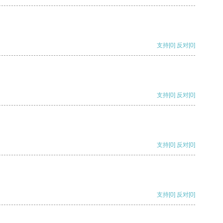
支持
[0]
反对
[0]
支持
[0]
反对
[0]
支持
[0]
反对
[0]
支持
[0]
反对
[0]