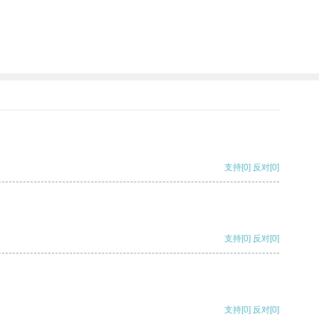
支持
[0]
反对
[0]
支持
[0]
反对
[0]
支持
[0]
反对
[0]