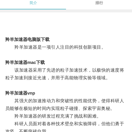
简介
排行
羚羊加速器电脑版下载
羚羊加速器是一项引人注目的科技创新项目。
羚羊加速器mac下载
该加速器采用了先进的粒子加速技术，以极快的速度将
粒子加速到接近光速，并用于高能物理实验等领域。
羚羊加速器vnp
其强大的加速推动力和突破性的性能优势，使得科研人
员能够在极短的时间内实现粒子碰撞、探索宇宙奥秘。
羚羊加速器的研发过程充满了挑战和困难。
科研人员面对着各种技术壁垒和实验障碍，但他们勇于
攻坚，不断突破自我。