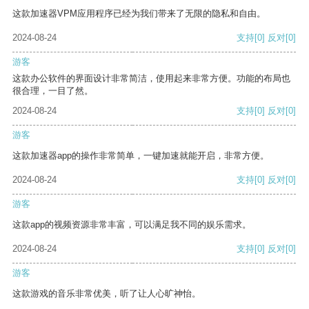
这款加速器VPM应用程序已经为我们带来了无限的隐私和自由。
2024-08-24
支持
[0]
反对
[0]
游客
这款办公软件的界面设计非常简洁，使用起来非常方便。功能的布局也
很合理，一目了然。
2024-08-24
支持
[0]
反对
[0]
游客
这款加速器app的操作非常简单，一键加速就能开启，非常方便。
2024-08-24
支持
[0]
反对
[0]
游客
这款app的视频资源非常丰富，可以满足我不同的娱乐需求。
2024-08-24
支持
[0]
反对
[0]
游客
这款游戏的音乐非常优美，听了让人心旷神怡。