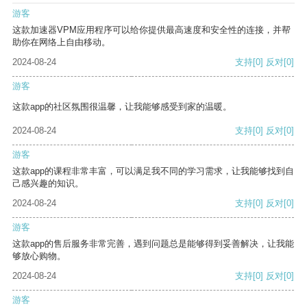
游客
这款加速器VPM应用程序可以给你提供最高速度和安全性的连接，并帮
助你在网络上自由移动。
2024-08-24
支持
[0]
反对
[0]
游客
这款app的社区氛围很温馨，让我能够感受到家的温暖。
2024-08-24
支持
[0]
反对
[0]
游客
这款app的课程非常丰富，可以满足我不同的学习需求，让我能够找到自
己感兴趣的知识。
2024-08-24
支持
[0]
反对
[0]
游客
这款app的售后服务非常完善，遇到问题总是能够得到妥善解决，让我能
够放心购物。
2024-08-24
支持
[0]
反对
[0]
游客