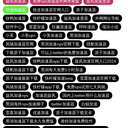
旋风加速器
免费vps加速器外网苹果版
旋风加速度器
快连加速器
快连加速器官网入口
原子加速器
快鸭加速器
快柠檬加速器
旋风加速度器
外网网址导航
软件中心
雷霆加速
狂飙加速器
哔咔漫画
瑞乐小说
小美
小美vpn
小美加速器
黑洞加速器
风驰加速器官网
黑洞加速npv官网下载
猎豹加速器
下载原子加速器
可以上twitter的免费加速器
原子加速器
旋风加速器
快鸭加速器app下载
旋风加速官网入口2024
猎豹加速器下载
黑洞每天免费1小时加速
原子加速最新下载
快柠檬加速beta
雷霆加速器官网下载
风驰加速器
快柠檬app下载
免费vps试用七天风驰
旋风加速npv
加速器旋风
国内上twitter用什么加速器
黑洞海外npv加速梯子
twitter加速器
白鲸加速
雷轰加速器
优途加速
原子加速器下载安卓
黑洞加速器下载永久免费版
推特加速免费软件