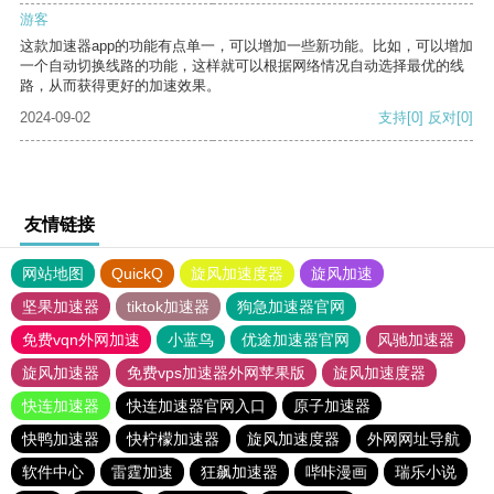
游客
这款加速器app的功能有点单一，可以增加一些新功能。比如，可以增加
一个自动切换线路的功能，这样就可以根据网络情况自动选择最优的线
路，从而获得更好的加速效果。
2024-09-02
支持
[0]
反对
[0]
友情链接
网站地图
QuickQ
旋风加速度器
旋风加速
坚果加速器
tiktok加速器
狗急加速器官网
免费vqn外网加速
小蓝鸟
优途加速器官网
风驰加速器
旋风加速器
免费vps加速器外网苹果版
旋风加速度器
快连加速器
快连加速器官网入口
原子加速器
快鸭加速器
快柠檬加速器
旋风加速度器
外网网址导航
软件中心
雷霆加速
狂飙加速器
哔咔漫画
瑞乐小说