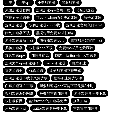
小美
小美vpn
小美加速器
黑洞加速器
风驰加速器官网
黑洞加速npv官网下载
猎豹加速器
下载原子加速器
可以上twitter的免费加速器
原子加速器
旋风加速器
快鸭加速器app下载
旋风加速官网入口2024
猎豹加速器下载
黑洞每天免费1小时加速
原子加速最新下载
快柠檬加速beta
雷霆加速器官网下载
风驰加速器
快柠檬app下载
免费vps试用七天风驰
旋风加速npv
加速器旋风
国内上twitter用什么加速器
黑洞海外npv加速梯子
twitter加速器
白鲸加速
雷轰加速器
优途加速
原子加速器下载安卓
黑洞加速器下载永久免费版
推特加速免费软件
白鲸加速官方正版
黑洞加速器app官网下载免费3小时
银河加速海外网络
免费的雷霆加速器
原子加速器免费下载
快柠檬官网
能上twitter的加速器免费
旋风加速
河马加速下载
twitter加速器免费下载
雷轰官网加速器