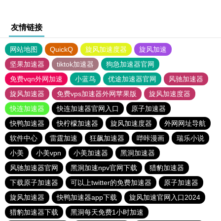
友情链接
网站地图
QuickQ
旋风加速度器
旋风加速
坚果加速器
tiktok加速器
狗急加速器官网
免费vqn外网加速
小蓝鸟
优途加速器官网
风驰加速器
旋风加速器
免费vps加速器外网苹果版
旋风加速度器
快连加速器
快连加速器官网入口
原子加速器
快鸭加速器
快柠檬加速器
旋风加速度器
外网网址导航
软件中心
雷霆加速
狂飙加速器
哔咔漫画
瑞乐小说
小美
小美vpn
小美加速器
黑洞加速器
风驰加速器官网
黑洞加速npv官网下载
猎豹加速器
下载原子加速器
可以上twitter的免费加速器
原子加速器
旋风加速器
快鸭加速器app下载
旋风加速官网入口2024
猎豹加速器下载
黑洞每天免费1小时加速