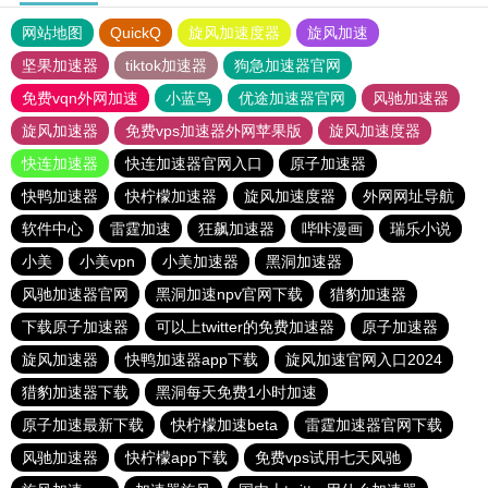
网站地图
QuickQ
旋风加速度器
旋风加速
坚果加速器
tiktok加速器
狗急加速器官网
免费vqn外网加速
小蓝鸟
优途加速器官网
风驰加速器
旋风加速器
免费vps加速器外网苹果版
旋风加速度器
快连加速器
快连加速器官网入口
原子加速器
快鸭加速器
快柠檬加速器
旋风加速度器
外网网址导航
软件中心
雷霆加速
狂飙加速器
哔咔漫画
瑞乐小说
小美
小美vpn
小美加速器
黑洞加速器
风驰加速器官网
黑洞加速npv官网下载
猎豹加速器
下载原子加速器
可以上twitter的免费加速器
原子加速器
旋风加速器
快鸭加速器app下载
旋风加速官网入口2024
猎豹加速器下载
黑洞每天免费1小时加速
原子加速最新下载
快柠檬加速beta
雷霆加速器官网下载
风驰加速器
快柠檬app下载
免费vps试用七天风驰