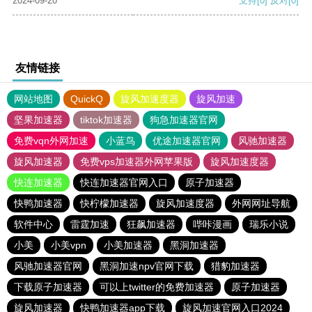
2024-09-20
支持
[0]
反对
[0]
友情链接
网站地图
QuickQ
旋风加速度器
旋风加速
坚果加速器
tiktok加速器
狗急加速器官网
免费vqn外网加速
小蓝鸟
优途加速器官网
风驰加速器
旋风加速器
免费vps加速器外网苹果版
旋风加速度器
快连加速器
快连加速器官网入口
原子加速器
快鸭加速器
快柠檬加速器
旋风加速度器
外网网址导航
软件中心
雷霆加速
狂飙加速器
哔咔漫画
瑞乐小说
小美
小美vpn
小美加速器
黑洞加速器
风驰加速器官网
黑洞加速npv官网下载
猎豹加速器
下载原子加速器
可以上twitter的免费加速器
原子加速器
旋风加速器
快鸭加速器app下载
旋风加速官网入口2024