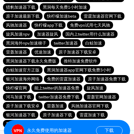
猎豹加速器下载
黑洞每天免费1小时加速
原子加速最新下载
快柠檬加速beta
雷霆加速器官网下载
风驰加速器
快柠檬app下载
免费vps试用七天风驰
旋风加速npv
加速器旋风
国内上twitter用什么加速器
黑洞海外npv加速梯子
twitter加速器
白鲸加速
雷轰加速器
优途加速
原子加速器下载安卓
黑洞加速器下载永久免费版
推特加速免费软件
白鲸加速官方正版
黑洞加速器app官网下载免费3小时
银河加速海外网络
免费的雷霆加速器
原子加速器免费下载
快柠檬官网
能上twitter的加速器免费
旋风加速
河马加速下载
twitter加速器免费下载
雷轰官网加速器
原子加速下载安卓
雷轰加速
风驰加速器官网下载
银河加速器下载
原子加速器下载
雷霆加速下载
黑洞免费加速度器v1.0
黑洞加速器3.0.6永久免费安卓版
永久免费使用的加速器
下载