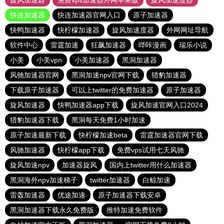
旋风加速器
免费vps加速器外网苹果版
旋风加速度器
快连加速器
快连加速器官网入口
原子加速器
快鸭加速器
快柠檬加速器
旋风加速度器
外网网址导航
软件中心
雷霆加速
狂飙加速器
哔咔漫画
瑞乐小说
小美
小美vpn
小美加速器
黑洞加速器
风驰加速器官网
黑洞加速npv官网下载
猎豹加速器
下载原子加速器
可以上twitter的免费加速器
原子加速器
旋风加速器
快鸭加速器app下载
旋风加速官网入口2024
猎豹加速器下载
黑洞每天免费1小时加速
原子加速最新下载
快柠檬加速beta
雷霆加速器官网下载
风驰加速器
快柠檬app下载
免费vps试用七天风驰
旋风加速npv
加速器旋风
国内上twitter用什么加速器
黑洞海外npv加速梯子
twitter加速器
白鲸加速
雷轰加速器
优途加速
原子加速器下载安卓
黑洞加速器下载永久免费版
推特加速免费软件