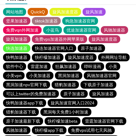
网站地图
QuickQ
旋风加速度器
旋风加速
坚果加速器
tiktok加速器
狗急加速器官网
免费vqn外网加速
小蓝鸟
优途加速器官网
风驰加速器
旋风加速器
免费vps加速器外网苹果版
旋风加速度器
快连加速器
快连加速器官网入口
原子加速器
快鸭加速器
快柠檬加速器
旋风加速度器
外网网址导航
软件中心
雷霆加速
狂飙加速器
哔咔漫画
小美
小美vpn
小美加速器
黑洞加速器
风驰加速器官网
黑洞加速npv官网下载
猎豹加速器
下载原子加速器
可以上twitter的免费加速器
原子加速器
旋风加速器
快鸭加速器app下载
旋风加速官网入口2024
猎豹加速器下载
黑洞每天免费1小时加速
原子加速最新下载
快柠檬加速beta
雷霆加速器官网下载
风驰加速器
快柠檬app下载
免费vps试用七天风驰