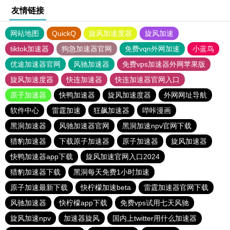
友情链接
网站地图
QuickQ
旋风加速度器
旋风加速
tiktok加速器
狗急加速器官网
免费vqn外网加速
小蓝鸟
优途加速器官网
风驰加速器
免费vps加速器外网苹果版
旋风加速度器
快连加速器
快连加速器官网入口
原子加速器
快鸭加速器
旋风加速度器
外网网址导航
软件中心
雷霆加速
狂飙加速器
哔咔漫画
黑洞加速器
风驰加速器官网
黑洞加速npv官网下载
猎豹加速器
下载原子加速器
原子加速器
旋风加速器
快鸭加速器app下载
旋风加速官网入口2024
猎豹加速器下载
黑洞每天免费1小时加速
原子加速最新下载
快柠檬加速beta
雷霆加速器官网下载
风驰加速器
快柠檬app下载
免费vps试用七天风驰
旋风加速npv
加速器旋风
国内上twitter用什么加速器