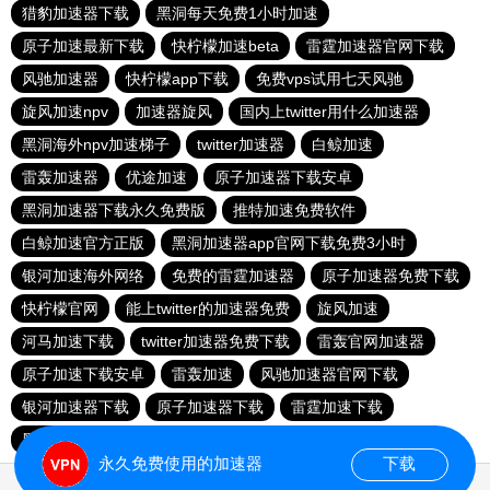
猎豹加速器下载
黑洞每天免费1小时加速
原子加速最新下载
快柠檬加速beta
雷霆加速器官网下载
风驰加速器
快柠檬app下载
免费vps试用七天风驰
旋风加速npv
加速器旋风
国内上twitter用什么加速器
黑洞海外npv加速梯子
twitter加速器
白鲸加速
雷轰加速器
优途加速
原子加速器下载安卓
黑洞加速器下载永久免费版
推特加速免费软件
白鲸加速官方正版
黑洞加速器app官网下载免费3小时
银河加速海外网络
免费的雷霆加速器
原子加速器免费下载
快柠檬官网
能上twitter的加速器免费
旋风加速
河马加速下载
twitter加速器免费下载
雷轰官网加速器
原子加速下载安卓
雷轰加速
风驰加速器官网下载
银河加速器下载
原子加速器下载
雷霆加速下载
黑洞免费加速度器v1.0
黑洞加速器3.0.6永久免费安卓版
永久免费使用的加速器
下载