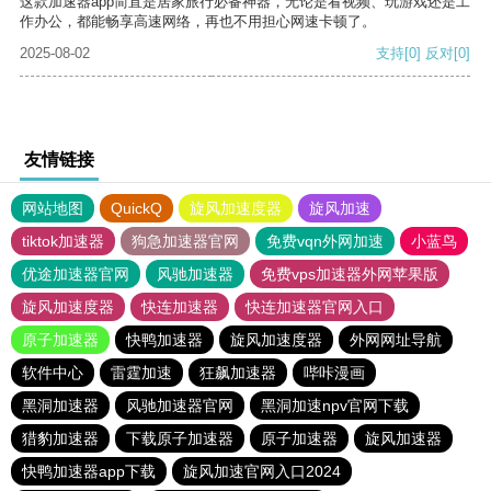
这款加速器app简直是居家旅行必备神器，无论是看视频、玩游戏还是工
作办公，都能畅享高速网络，再也不用担心网速卡顿了。
2025-08-02
支持
[0]
反对
[0]
友情链接
网站地图
QuickQ
旋风加速度器
旋风加速
tiktok加速器
狗急加速器官网
免费vqn外网加速
小蓝鸟
优途加速器官网
风驰加速器
免费vps加速器外网苹果版
旋风加速度器
快连加速器
快连加速器官网入口
原子加速器
快鸭加速器
旋风加速度器
外网网址导航
软件中心
雷霆加速
狂飙加速器
哔咔漫画
黑洞加速器
风驰加速器官网
黑洞加速npv官网下载
猎豹加速器
下载原子加速器
原子加速器
旋风加速器
快鸭加速器app下载
旋风加速官网入口2024