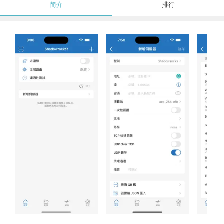
简介
排行