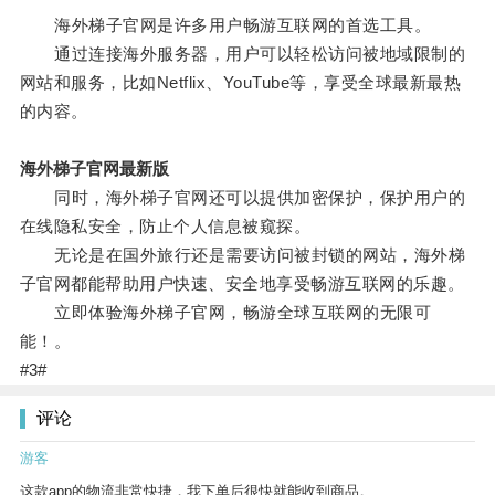
海外梯子官网是许多用户畅游互联网的首选工具。
通过连接海外服务器，用户可以轻松访问被地域限制的
网站和服务，比如Netflix、YouTube等，享受全球最新最热
的内容。
海外梯子官网最新版
同时，海外梯子官网还可以提供加密保护，保护用户的
在线隐私安全，防止个人信息被窥探。
无论是在国外旅行还是需要访问被封锁的网站，海外梯
子官网都能帮助用户快速、安全地享受畅游互联网的乐趣。
立即体验海外梯子官网，畅游全球互联网的无限可
能！。
#3#
评论
游客
这款app的物流非常快捷，我下单后很快就能收到商品。