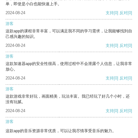
单，即使是小白也能快速上手。
2024-08-24
支持
[0]
反对
[0]
游客
这款app的课程非常丰富，可以满足我不同的学习需求，让我能够找到自
己感兴趣的知识。
2024-08-24
支持
[0]
反对
[0]
游客
这款加速器app的安全性很高，使用过程中不会泄露个人信息，让我非常
放心。
2024-08-24
支持
[0]
反对
[0]
游客
这款游戏非常好玩，画面精美，玩法丰富。我已经玩了好几个小时，还
没有玩腻。
2024-08-24
支持
[0]
反对
[0]
游客
这款app的音乐资源非常优质，可以让我尽情享受音乐的魅力。