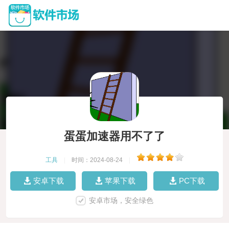
蛋蛋加速器用不了了
工具
|
时间：2024-08-24
|
安卓下载
苹果下载
PC下载
安卓市场，安全绿色