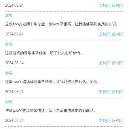
2024-08-24
支持
[0]
反对
[0]
游客
这款app的老师非常专业，教学水平很高，让我能够学到实用的知识。
2024-08-24
支持
[0]
反对
[0]
游客
这款游戏的音乐非常优美，听了让人心旷神怡。
2024-08-24
支持
[0]
反对
[0]
游客
这款app的路线规划非常精准，让我能够快速到达目的地。
2024-08-24
支持
[0]
反对
[0]
游客
这款app的物流非常快捷，我下单后很快就能收到商品。
2024-08-24
支持
[0]
反对
[0]