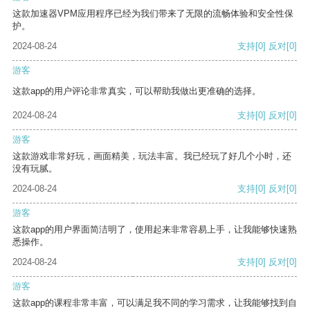
这款加速器VPM应用程序已经为我们带来了无限的流畅体验和安全性保
护。
2024-08-24
支持
[0]
反对
[0]
游客
这款app的用户评论非常真实，可以帮助我做出更准确的选择。
2024-08-24
支持
[0]
反对
[0]
游客
这款游戏非常好玩，画面精美，玩法丰富。我已经玩了好几个小时，还
没有玩腻。
2024-08-24
支持
[0]
反对
[0]
游客
这款app的用户界面简洁明了，使用起来非常容易上手，让我能够快速熟
悉操作。
2024-08-24
支持
[0]
反对
[0]
游客
这款app的课程非常丰富，可以满足我不同的学习需求，让我能够找到自